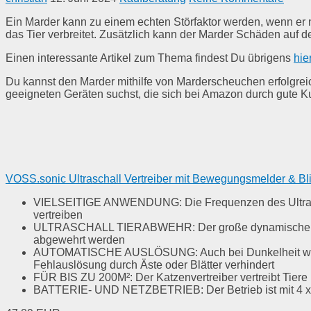
Ein Marder kann zu einem echten Störfaktor werden, wenn er
das Tier verbreitet. Zusätzlich kann der Marder Schäden auf 
Einen interessante Artikel zum Thema findest Du übrigens
hi
Du kannst den Marder mithilfe von Marderscheuchen erfolgre
geeigneten Geräten suchst, die sich bei Amazon durch gute K
VOSS.sonic Ultraschall Vertreiber mit Bewegungsmelder & Blitz
VIELSEITIGE ANWENDUNG: Die Frequenzen des Ultraschall
vertreiben
ULTRASCHALL TIERABWEHR: Der große dynamische Hochfr
abgewehrt werden
AUTOMATISCHE AUSLÖSUNG: Auch bei Dunkelheit wird di
Fehlauslösung durch Äste oder Blätter verhindert
FÜR BIS ZU 200M²: Der Katzenvertreiber vertreibt Tiere
BATTERIE- UND NETZBETRIEB: Der Betrieb ist mit 4 x 1,