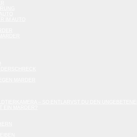
ER
ERUNG
 AUTO
R IM AUTO
ARDER
 MARDER
O
ARDERSCHRECK
EGEN MARDER
LDTIERKAMERA – SO ENTLARVST DU DEN UNGEBETEN
T EIN MARDER?
HERN
EIBEN