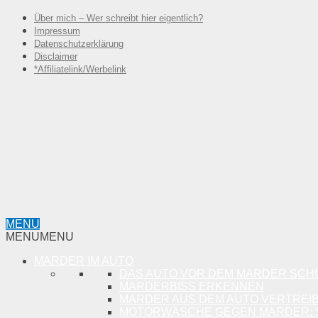
Über mich – Wer schreibt hier eigentlich?
Impressum
Datenschutzerklärung
Disclaimer
*Affiliatelink/Werbelink
MENU
MENU
MENU
MARDER IM AUTO
DAS AUTO VOR DEM MARDER SCH
MARDERBISS ERKENNEN
MARDER AUS DEM AUTO VERTREI
MOTORWÄSCHE GEGEN MARDER: S