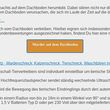
 nachts auf dem Dachboden herumtobt. Dabei stören nicht nur
dem Dachboden verursachen, die sich im Laufe der Zeit auf die
er…
ich vom Dachboden vertreiben. Hierbei eignen sich insbesonde
undenbewertungen ausgezeichnet haben, findest Du hier eine nü
Marder auf dem Dachboden
 - Marderschreck, Katzenschreck, Tierschreck, Waschbären inkl.
-Tiervertreibers sind individuell einstellbar um tierische S
equenzlautsprecher sendet ständig wechselnde Ultraschalltö
e Bewegung des tierischen Eindringlings durch den automat
 in einem Radius von bis zu 16m in einem Winkel von 90° und s
5 V Batterien Typ D oder per 230 Volt über den mitgelieferte