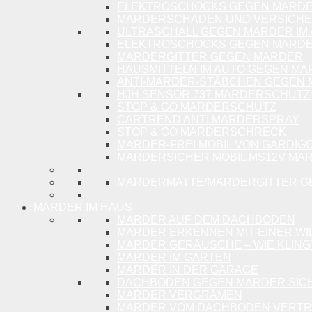
ELEKTROSCHOCKS GEGEN MARD
MARDERSCHADEN UND VERSICH
ULTRASCHALL GEGEN MARDER IM
ELEKTROSCHOCKS GEGEN MARDE
MARDERGITTER GEGEN MARDER
HAUSMITTELN IM AUTO GEGEN M
ANTI-MARDER-STÄBCHEN GEGEN
HJH SENSOR 737 MARDERSCHUTZ
STOP & GO MARDERSCHUTZ
CARTREND ANTI MARDERSPRAY
STOP & GO MARDERSCHRECK
MARDER-FREI MOBIL VON GARDIG
MARDERSICHER MOBIL MS12V M
MARDERMATTE/MARDERGITTER G
MARDER IM HAUS
MARDER AUF DEM DACHBODEN
MARDER ERKENNEN MIT EINER WI
MARDER GERÄUSCHE – WIE KLING
MARDER IM GARTEN
MARDER IN DER GARAGE
DACHBODEN GEGEN MARDER SIC
MARDER VERGRÄMEN
MARDER VOM DACHBODEN VERTR