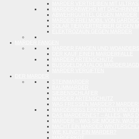
MARDER VERTREIBEN MIT ULTRA
MARDERABWEHR MIT DACHRINNEN
ABWEHRGÜRTEL GEGEN MARDER
MARDER-FREI MOBIL VON GARDIG
SOLAR TIERVERTREIBER GEGEN M
ELEKTROZAUN GEGEN MARDER
MARDER FANGEN
MARDER FANGEN UND WOANDERS
DER KAUF EINER MARDERFALLE
MARDER ARTENSCHUTZ
BUSSGELDKATALOG MARDERJAGD
MARDER VERGIFTEN
DER MARDER
STEINMARDER
BAUMMARDER
SIEBENSCHLÄFER
MARDER ARTENSCHUTZ
WAS FRESSEN MARDER? MARDE
MARDERBISS ERKENNEN UND VE
DAS MARDERNEST – ALLES, WAS 
MARDER – WAS SIE MÖGEN, WAS S
MACHT EIN MARDER WINTERSCHLA
WIE KLINGT EIN MARDER?
MARDERKOT