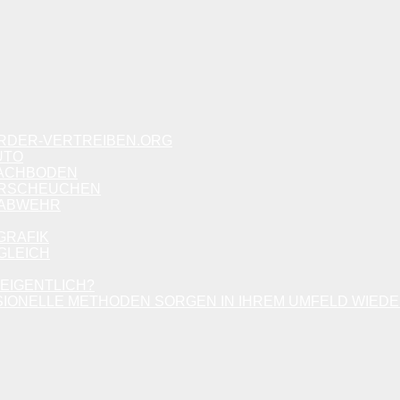
ARDER-VERTREIBEN.ORG
UTO
DACHBODEN
ERSCHEUCHEN
RABWEHR
GRAFIK
LEICH
 EIGENTLICH?
IONELLE METHODEN SORGEN IN IHREM UMFELD WIEDE