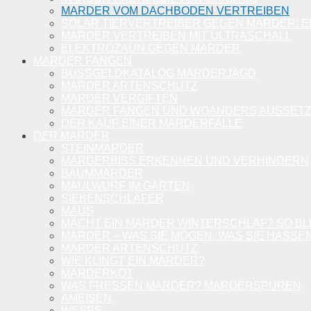
MARDER VOM DACHBODEN VERTREIBEN
SOLAR TIERVERTREIBER GEGEN MARDER: E
MARDER VERTREIBEN MIT ULTRASCHALL
ELEKTROZAUN GEGEN MARDER
MARDER FANGEN
BUSSGELDKATALOG MARDERJAGD
MARDER ARTENSCHUTZ
MARDER VERGIFTEN
MARDER FANGEN UND WOANDERS AUSSET
DER KAUF EINER MARDERFALLE
DER MARDER
STEINMARDER
MARDERBISS ERKENNEN UND VERHINDERN
BAUMMARDER
MAULWURF IM GARTEN
SIEBENSCHLÄFER
MAUS
MACHT EIN MARDER WINTERSCHLAF? SO BL
MARDER – WAS SIE MÖGEN, WAS SIE HASSE
MARDER ARTENSCHUTZ
WIE KLINGT EIN MARDER?
MARDERKOT
WAS FRESSEN MARDER? MARDERSPUREN
AMEISEN
WESPE