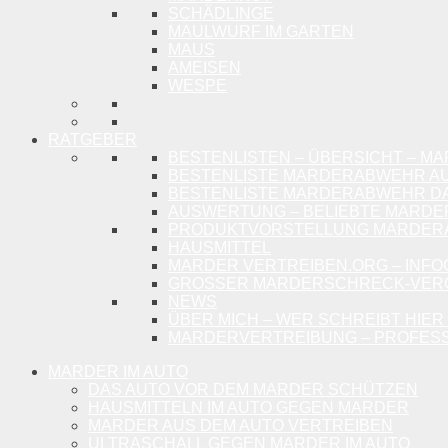
SCHÄDLINGE
MAULWURF IM GARTEN
MAUS
AMEISEN
WESPE
RATGEBER
BESTENLISTEN – ÜBERSICHT – M
BESTENLISTE MARDERABWEHR A
BESTENLISTE MARDERABWEHR 
AUSWERTUNG – BELIEBTE MARD
PRODUKTVORSTELLUNG MARDE
HAUSMITTEL
MARDER VERTREIBEN.ORG – INFO
GROSSER MARDERSCHRECK-VERG
NEWS
ÜBER MICH – WER SCHREIBT HIER
MARDERVERTREIBUNG – PROFESS
MARDER IM AUTO
DAS AUTO VOR DEM MARDER SCHÜTZEN
HAUSMITTELN IM AUTO GEGEN MARDER
MARDER AUS DEM AUTO VERTREIBEN
ULTRASCHALL GEGEN MARDER IM AUTO