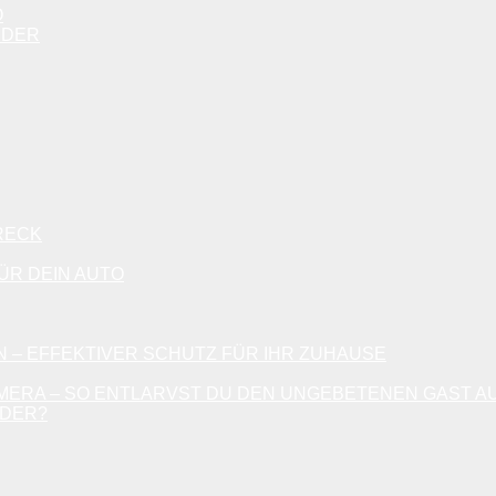
O
RDER
RECK
R DEIN AUTO
– EFFEKTIVER SCHUTZ FÜR IHR ZUHAUSE
MERA – SO ENTLARVST DU DEN UNGEBETENEN GAST 
RDER?