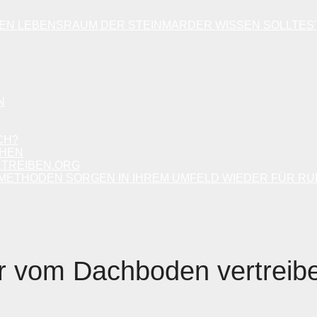
DEN LEBENSRAUM DER STEINMARDER WISSEN SOLLTES
N
CH?
CHEN
RTREIBEN.ORG
METHODEN SORGEN IN IHREM UMFELD WIEDER FÜR RU
r vom Dachboden vertreib