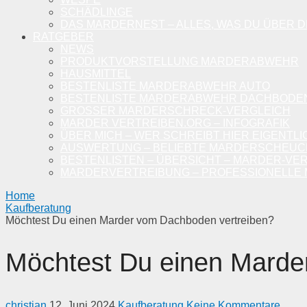
SCHÄDLINGE
DAS MARDERNEST – ALLES, WAS DU ÜBER 
RATGEBER
NEWS
PRODUKTVORSTELLUNG MARDERABWEHR
HAUSMITTEL
BESTENLISTE MARDERABWEHR AUTO
BESTENLISTE MARDERABWEHR DACHBODE
GROSSER MARDERSCHRECK-VERGLEICH
MARDER VERTREIBEN.ORG – INFOGRAFIK
ÜBER MICH – WER SCHREIBT HIER EIGENTLI
AUSWERTUNG – BELIEBTE MARDERSCHEU
BESTENLISTEN – ÜBERSICHT – MARDER-VE
MARDERVERTREIBUNG – PROFESSIONELLE 
Home
Kaufberatung
Möchtest Du einen Marder vom Dachboden vertreiben?
Möchtest Du einen Marde
christian
12. Juni 2024
Kaufberatung
Keine Kommentare